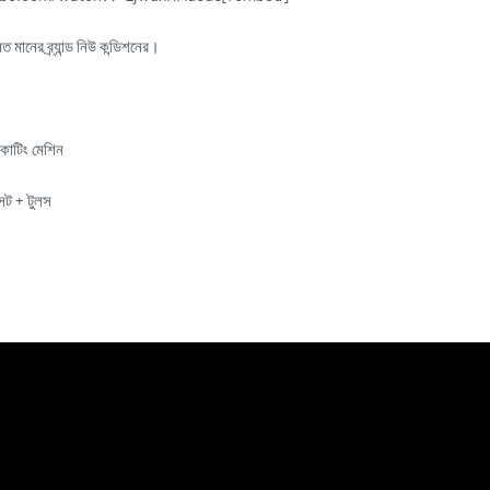
 মানের ব্র্যান্ড নিউ কন্ডিশনের।
 কাটিং মেশিন
েট + টুলস