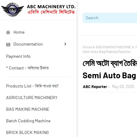
Home
Documentation
Home
BAG MAKING MACHINE
স
Semi Auto Bag Making Machine.
Payment Info
সেমি অটো ব্যাগ তৈরি
* Contact - অফিসের ঠিকানা
Semi Auto Bag
Products List - কিকি পাওয়া যায়?
ABC Reporter
May 03, 2025
AGRICULTURE MACHINERY
BAG MAKING MACHINE
Batch Codding Machine
BRICK BLOCK MAKING