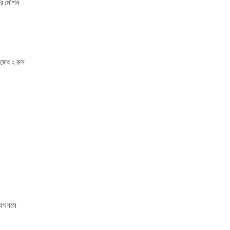
ির মেশিন
জের ২ রুম
যগ বলে