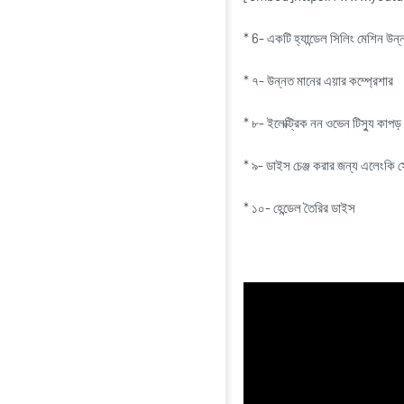
* 6- একটি হ্যান্ডেল সিলিং মেশিন উন্নত
* ৭- উন্নত মানের এয়ার কম্প্রেশার
* ৮- ইলেক্ট্রিক নন ওভেন টিস্যু কাপড়
* ৯- ডাইস চেঞ্জ করার জন্য এলেংকি স
* ১০- হেন্ডেল তৈরির ডাইস