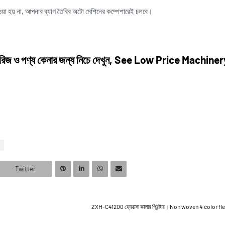
দেওয়া হয় না, আপনার ব্যাগ তৈরির অটো মেশিনের কম্পেশারেই চলবে।
নারিজ ও পণ্য কেনার জন্য নিচে দেখুন, See Low Price Machiner
Twitter
ZXH-C41200 ফ্রেক্সো কালার প্রিন্টার। Non woven 4 color fl