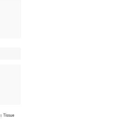
িন। Tissue