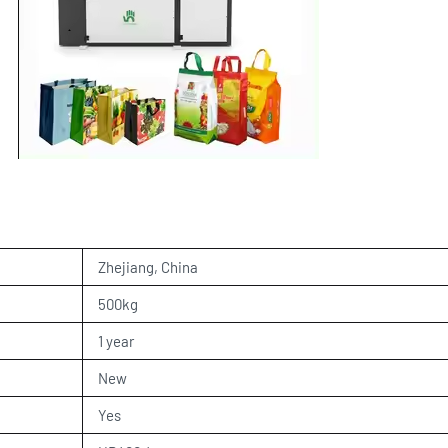
Zhejiang, China
500kg
1 year
New
Yes