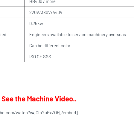
HB400 / more
220V/380V/440V
0.75kw
ided
Engineers available to service machinery overseas
Can be different color
ISO CE SGS
ন / See the Machine Video..
ube.com/watch?v=jCioYuGxZOE[/embed]