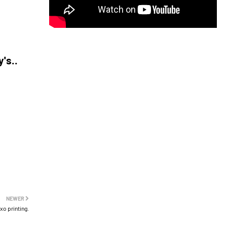
y's..
NEWER
exo printing.