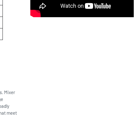
ts. Mixer
ge
oadly
that meet