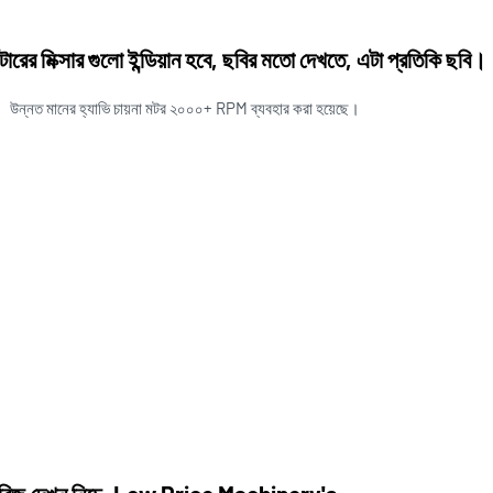
িটারের মিক্সার গুলো ইন্ডিয়ান হবে, ছবির মতো দেখতে, এটা প্রতিকি ছবি।
উন্নত মানের হ্যাভি চায়না মটর ২০০০+ RPM ব্যবহার করা হয়েছে।