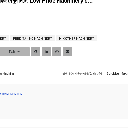
িনারিজ দেখুন নিচে, Low Price Machinery's...
NERY
FEED MAKING MACHINERY
MIX OTHER MACHINERY
Twitter
ing Machine.
হাড়ি পাতিল মাঝার স্কাবার তৈরির মেশিন । Scrubber Ma
ABC REPORTER