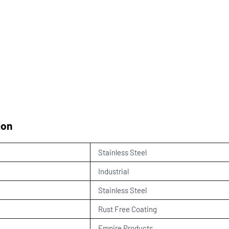
ion
Stainless Steel
Industrial
Stainless Steel
Rust Free Coating
Empire Products