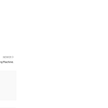
NEWER
king Machine.